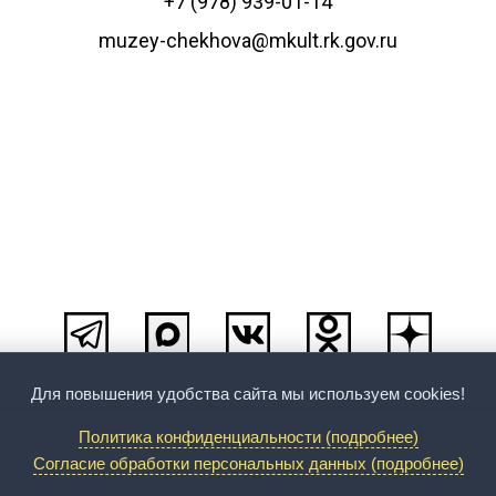
+7 (978) 939-01-14
muzey-chekhova@mkult.rk.gov.ru
Для повышения удобства сайта мы используем cookies!
Политика конфиденциальности (подробнее)
 «Крымский литературно-художественный мемориальный музей-з
Согласие обработки персональных данных (подробнее)