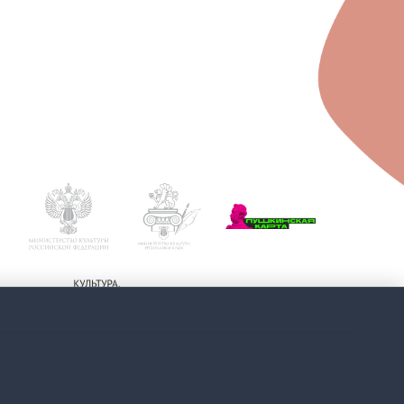
аповедник»
Поиск