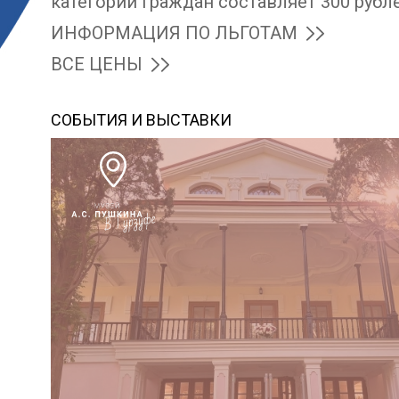
категорий граждан составляет 300 рубл
ИНФОРМАЦИЯ ПО ЛЬГОТАМ
ВСЕ ЦЕНЫ
СОБЫТИЯ И ВЫСТАВКИ
026
вка
»:
ры
на
асы