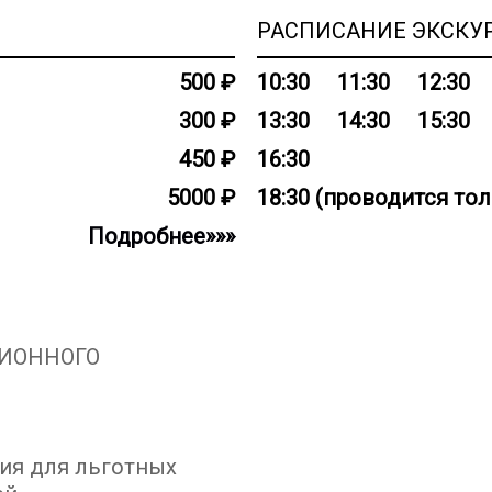
«Кавказский пленник
РАСПИСАНИЕ ЭКСКУ
нашли отражение в по
Онегин». Поэт считал
500 ₽
10:30
11:30
12:30
стал для Пушкина ме
300 ₽
13:30
14:30
15:30
неслучайно его поэти
Сегодня можно не тол
450 ₽
16:30
но и пройти по стары
5000 ₽
18:30 (проводится то
средневекового посе
Подробнее»»»
расположена в 7 зала
жизни поэта. Предст
А.С.Пушкина, предме
быта конца ХVIII - нач
РСИОННОГО
ТУР НА 360
ия для льготных