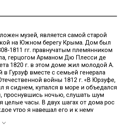
ложен музей, является самой старой
кой на Южном берегу Крыма. Дом был
808-1811 гг. правнучатым племянником
ла, герцогом Арманом Дю Плесси де
ета 1820 г. в этом доме жил молодой А.
 в Гурзуф вместе с семьей генерала
Отечественной войны 1812 г. «В Юрзуфе,
ил я сиднем, купался в море и объедался
, проснувшись ночью, слушать шум
я целые часы. В двух шагах от дома рос
дое утро я навещал его и к нему
 похожим на дружеское». Под
х встреч, поэтом написано более двух
ий. В Гурзуфе он начал писать поэму