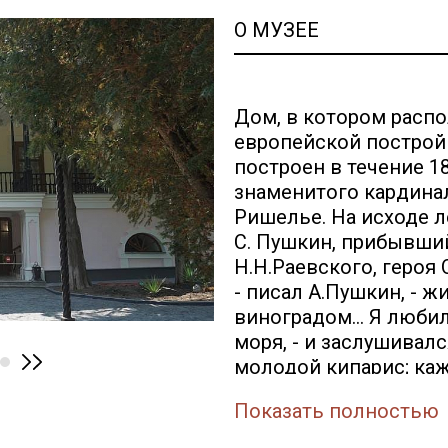
О МУЗЕЕ
Дом, в котором распо
европейской построй
построен в течение 1
знаменитого кардина
Ришелье. На исходе л
С. Пушкин, прибывший
Н.Н.Раевского, героя 
- писал А.Пушкин, - ж
виноградом… Я любил
моря, - и заслушивалс
молодой кипарис; каж
привязался чувством
Показать полностью
впечатлением крымски
десятков стихотворен