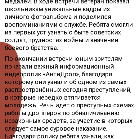
медалей. В ходе встречи ветеран показал
школьникам уникальные кадры из
личного фотоальбома и поделился
воспоминаниями о службе. Ребята смогли
из первых уст узнать о быте советских
солдат, трудностях войны и значении
боевого братства.
По окончании встречи юным зрителям
показали важный информационный
видеоролик «АнтиДроп», благодаря
которому они узнали об одном из самых
распространённых сегодня преступлений,
в которые нередко втягивается
молодежь. Речь идет о преступных схемах
работы дропперов по обналичиванию
незаконных средств, за участие в которых
следует самое суровое наказание.
Благодаря ролику ребята узнали, как