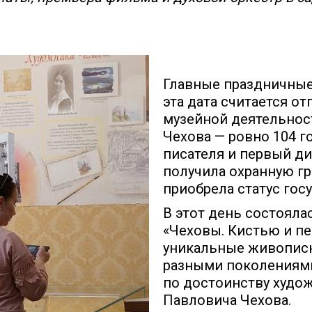
Главные праздничные
эта дата считается о
музейной деятельнос
Чехова — ровно 104 го
писателя и первый д
получила охранную гр
приобрела статус гос
В этот день состояла
«Чеховы. Кистью и пе
уникальные живописн
разными поколениями
по достоинству худо
Павловича Чехова.