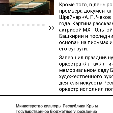
Кроме того, в день р
премьера документа
Шрайнер «А. П. Чехов
года. Картина расска
актрисой МХТ Ольгой
Башкирии и последни
основан на письмах и
его супруги.
Завершил праздничну
оркестра «Ялта» Ялти
мемориальном саду Б
художественного рук
деятеля искусств Ре
оркестр исполнил по
Министерство культуры Республики Крым
Государственное бюджетное учреждение