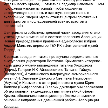
музея и всего Крыма, — отметил Владимир Савельев. — Мы
приложили максимум усилий, чтобы сохранить
историческую ценность и вдохнуть новую жизнь в
экспозицию. Уверен, музей станет центром притяжения
для туристов и исследователей всех возрастов и
поколений».
Центральным событием деловой части заседания стало
утверждение изменений в составе правления Ассоциации.
Новым председателем правления единогласно избран
Андрей Мальгин, директор ГБУ РК «Центральный музей
Тавриды».
В рамках заседания также прозвучали содержательные
выступления директоров Восточно-Крымского историко-
культурного музея-заповедника Татьяны Умрихиной
(Керчь), Галереи И.К. Айвазовского Татьяны Гайдук
(Феодосия), Алуштинского литературно-мемориального
музея С.Н. Сергеева-Ценского Светланы Немирович
(Алушта) и Крымского этнографического музея Юрия
Лаптева (Симферополь). В своих докладах они рассказали
об актуальных тенденциях развития музейной сферы
Крыма, обозначили имеющиеся проблемы и наметили
основные направления дальнейшей работы Ассоциации.
Справка: