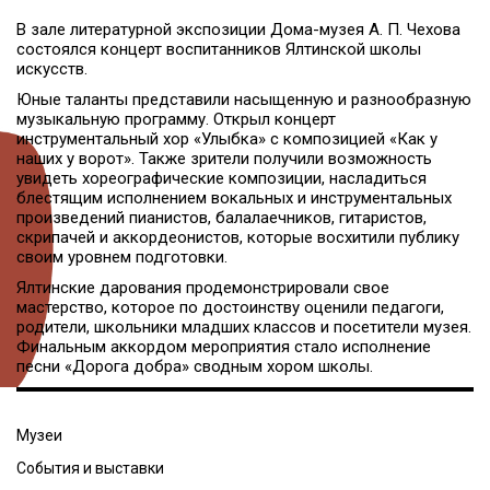
В зале литературной экспозиции Дома-музея А. П. Чехова
состоялся концерт воспитанников Ялтинской школы
искусств.
Юные таланты представили насыщенную и разнообразную
музыкальную программу. Открыл концерт
инструментальный хор «Улыбка» с композицией «Как у
наших у ворот». Также зрители получили возможность
увидеть хореографические композиции, насладиться
блестящим исполнением вокальных и инструментальных
произведений пианистов, балалаечников, гитаристов,
скрипачей и аккордеонистов, которые восхитили публику
своим уровнем подготовки.
Ялтинские дарования продемонстрировали свое
мастерство, которое по достоинству оценили педагоги,
родители, школьники младших классов и посетители музея.
Финальным аккордом мероприятия стало исполнение
песни «Дорога добра» сводным хором школы.
Музеи
События и выставки