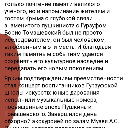
только почтение памяти великого
ученого, но и напоминание жителям и
гостям Крыма о глубокой связи
знаменитого пушкиниста с Гурзуфом.
Борис Томашевский был не просто
исследователем, он был человеком,
влюбленным в эти места. И благодаря
таким памятным событиям удается
сохранять его культурное наследие и
передавать его новым поколениям.
Ярким подтверждением преемственности
стал концерт воспитанников Гурзуфской
школы искусств: юные дарования
исполнили музыкальные номера,
посвященные эпохе Пушкина и
Томашевского. Завершился день
обзорной экскурсией по залам Музея А.С.