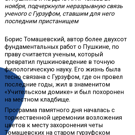
ноября, подчеркнули неразрывную связь
ученого с Гурзуфом, ставшим для него
последним пристанищем
Борис Томашевский, автор более двухсот
фундаментальных работ о Пушкине, по
праву считается ученым, который
превратил пушкиноведение в точную
филологическую науку. Его жизнь была
тесно связана с Гурзуфом, где он провел
последние годы, жил в знаменитом
«Учительском домике» и был похоронен
на местном кладбище.
Программа памятного дня началась с
торжественной церемонии возложения
цветов к месту захоронения четы
Томашевских на старом гурзуфском