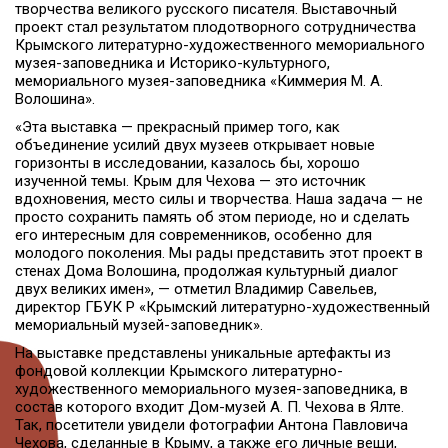
творчества великого русского писателя. Выставочный
проект стал результатом плодотворного сотрудничества
Крымского литературно-художественного мемориального
музея-заповедника и Историко-культурного,
мемориального музея-заповедника «Киммерия М. А.
Волошина».
«Эта выставка — прекрасный пример того, как
объединение усилий двух музеев открывает новые
горизонты в исследовании, казалось бы, хорошо
изученной темы. Крым для Чехова — это источник
вдохновения, место силы и творчества. Наша задача — не
просто сохранить память об этом периоде, но и сделать
его интересным для современников, особенно для
молодого поколения. Мы рады представить этот проект в
стенах Дома Волошина, продолжая культурный диалог
двух великих имен», — отметил Владимир Савельев,
директор ГБУК Р «Крымский литературно-художественный
мемориальный музей-заповедник».
На выставке представлены уникальные артефакты из
фондовой коллекции Крымского литературно-
художественного мемориального музея-заповедника, в
состав которого входит Дом-музей А. П. Чехова в Ялте.
Так, посетители увидели фотографии Антона Павловича
Чехова, сделанные в Крыму, а также его личные вещи,