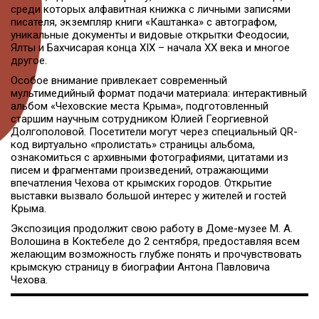
среди которых алфавитная книжка с личными записями
писателя, экземпляр книги «Каштанка» с автографом,
уникальные документы и видовые открытки Феодосии,
Ялты и Бахчисарая конца XIX – начала XX века и многое
другое.
Особое внимание привлекает современный
мультимедийный формат подачи материала: интерактивный
альбом «Чеховские места Крыма», подготовленный
старшим научным сотрудником Юлией Георгиевной
Долгополовой. Посетители могут через специальный QR-
код виртуально «пролистать» страницы альбома,
ознакомиться с архивными фотографиями, цитатами из
писем и фрагментами произведений, отражающими
впечатления Чехова от крымских городов. Открытие
выставки вызвало большой интерес у жителей и гостей
Крыма.
Экспозиция продолжит свою работу в Доме-музее М. А.
Волошина в Коктебеле до 2 сентября, предоставляя всем
желающим возможность глубже понять и прочувствовать
крымскую страницу в биографии Антона Павловича
Чехова.